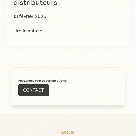
distributeurs
13 février 2025
GRAINE
Lire la suite »
DE
NATURE
propose
désormais
ses
produits
Posez nous toutes vos questions !
dans
CONTACT
son
réseau
de
partenaires
distributeurs
Accueil