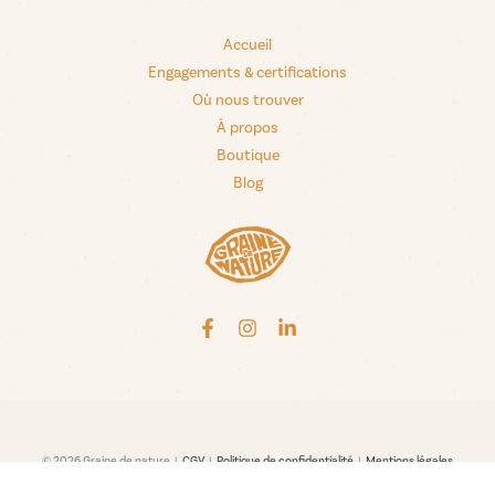
Accueil
Engagements & certifications
Où nous trouver
À propos
Boutique
Blog
© 2026 Graine de nature |
CGV
|
Politique de confidentialité
|
Mentions légales
Crédits création