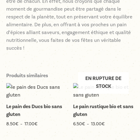
être de chacun. En effet, nous croyons que chaque
moment de gourmandise peut être partagé dans le
respect de la planète, tout en préservant votre équilibre
alimentaire. De plus, en offrant à vos proches un pain
d’épices alliant saveurs, engagement éthique et qualité
nutritionnelle, vous faites de vos fêtes un véritable
succès !
Produits similaires
EN RUPTURE DE
STOCK
Le pain des Ducs bio sans
Le pain rustique bio et sans
gluten
gluten
Plage
Plage
8.50
€
–
17.00
€
6.50
€
–
13.00
€
de
de
prix :
prix :