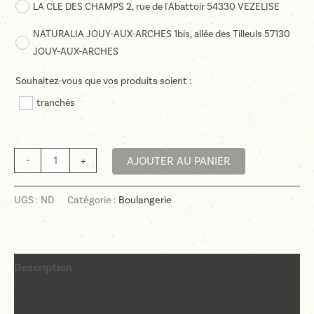
LA CLE DES CHAMPS 2, rue de l'Abattoir 54330 VEZELISE
NATURALIA JOUY-AUX-ARCHES 1bis, allée des Tilleuls 57130
JOUY-AUX-ARCHES
Souhaitez-vous que vos produits soient :
tranchés
quantité
-
+
AJOUTER AU PANIER
de
Le
UGS :
ND
Catégorie :
Boulangerie
Pain
de
Mie
bio
Description
et
sans
Informations complémentaires
gluten