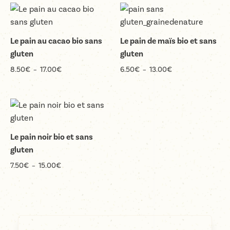
8.50€
6.50€
à
à
17.00€
13.00€
Le pain au cacao bio sans
Le pain de maïs bio et sans
gluten
gluten
Plage
Plage
8.50
€
–
17.00
€
6.50
€
–
13.00
€
de
de
prix :
prix :
8.50€
6.50€
à
à
17.00€
13.00€
Le pain noir bio et sans
gluten
Plage
7.50
€
–
15.00
€
de
prix :
7.50€
à
15.00€